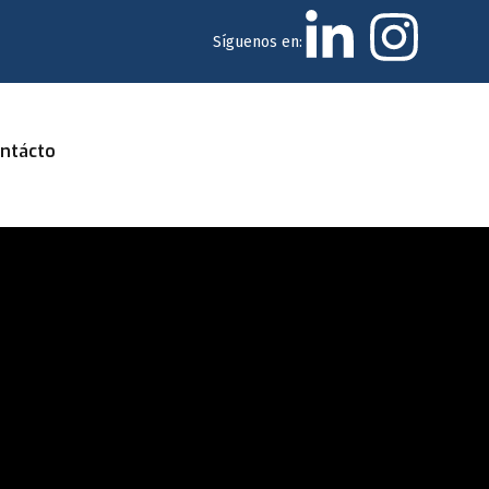
Síguenos en:
ntácto