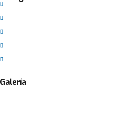
Nosotros
Servicios
Empleos
Contácto
Blog
Galería