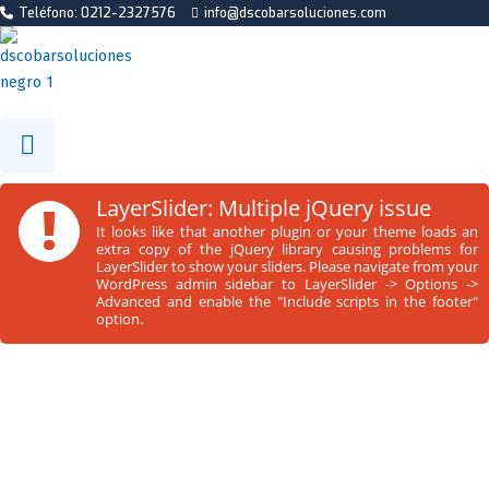
Teléfono: 0212-2327576
info@dscobarsoluciones.com
!
LayerSlider: Multiple jQuery issue
It looks like that another plugin or your theme loads an
extra copy of the jQuery library causing problems for
LayerSlider to show your sliders. Please navigate from your
WordPress admin sidebar to LayerSlider -> Options ->
Advanced and enable the "Include scripts in the footer"
option.