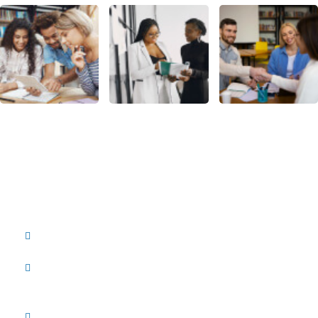
Contácto
Los Ruices, Caracas, Venezuela
info@epran.com
info2@epran.com
0212-2327576