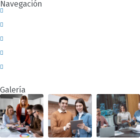
Navegación
Nosotros
Servicios
Empleos
Contácto
Blog
Galería